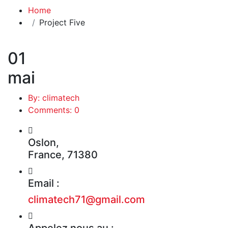
Home
Project Five
01
mai
By: climatech
Comments: 0
Oslon,
France, 71380
Email :
climatech71@gmail.com
Appelez nous au :