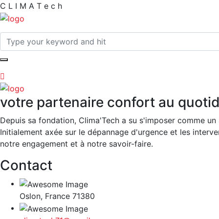
C
L
I
M
A
T
e
c
h
votre partenaire confort au quoti
Depuis sa fondation, Clima'Tech a su s'imposer comme un 
Initialement axée sur le dépannage d'urgence et les interven
notre engagement et à notre savoir-faire.
Contact
Oslon, France 71380