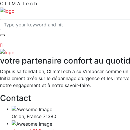
C
L
I
M
A
T
e
c
h
votre partenaire confort au quoti
Depuis sa fondation, Clima'Tech a su s'imposer comme un 
Initialement axée sur le dépannage d'urgence et les interven
notre engagement et à notre savoir-faire.
Contact
Oslon, France 71380