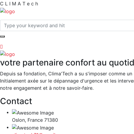
C
L
I
M
A
T
e
c
h
votre partenaire confort au quoti
Depuis sa fondation, Clima'Tech a su s'imposer comme un 
Initialement axée sur le dépannage d'urgence et les interven
notre engagement et à notre savoir-faire.
Contact
Oslon, France 71380