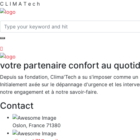
C
L
I
M
A
T
e
c
h
votre partenaire confort au quoti
Depuis sa fondation, Clima'Tech a su s'imposer comme un 
Initialement axée sur le dépannage d'urgence et les interven
notre engagement et à notre savoir-faire.
Contact
Oslon, France 71380