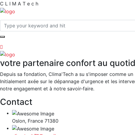
C
L
I
M
A
T
e
c
h
votre partenaire confort au quoti
Depuis sa fondation, Clima'Tech a su s'imposer comme un 
Initialement axée sur le dépannage d'urgence et les interven
notre engagement et à notre savoir-faire.
Contact
Oslon, France 71380