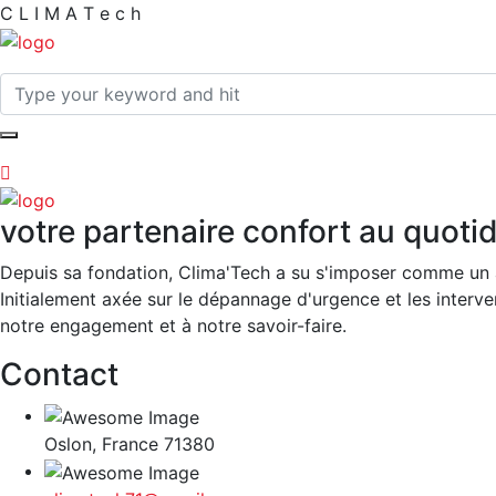
C
L
I
M
A
T
e
c
h
votre partenaire confort au quoti
Depuis sa fondation, Clima'Tech a su s'imposer comme un 
Initialement axée sur le dépannage d'urgence et les interven
notre engagement et à notre savoir-faire.
Contact
Oslon, France 71380