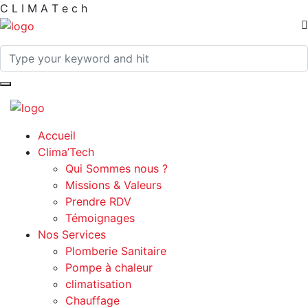
C
L
I
M
A
T
e
c
h
Accueil
Clima’Tech
Qui Sommes nous ?
Missions & Valeurs
Prendre RDV
Témoignages
Nos Services
Plomberie Sanitaire
Pompe à chaleur
climatisation
Chauffage