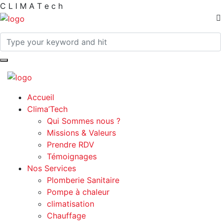
C
L
I
M
A
T
e
c
h
Accueil
Clima’Tech
Qui Sommes nous ?
Missions & Valeurs
Prendre RDV
Témoignages
Nos Services
Plomberie Sanitaire
Pompe à chaleur
climatisation
Chauffage